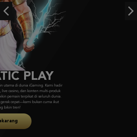
Gates of Olympus Super Scatter
ka****b
Previous
Ne
IDR
914,200.00
Gates of Olympus Super Scatter
leog****4
IDR
705,120.00
FAT PANDA
Fat Panda adalah slot brand dari Pragmatic Play yang bold dan penuh impact!
Dirancang buat nyita perhatian dan kasih gameplay seru yang nggak
ketebak. Dengan energi yang meledak-ledak, visual yang kece, dan potensi
menang besar—Fat Panda bukan cuma hiburan, tapi pembawa hoki sejati!
Coba Sekarang