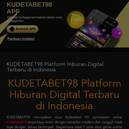
APP
Nikmati berbagai permainan dalam satu
genggaman
Android APK
Panduan instalasi
KUDETABET98 Platform Hiburan Digital
Terbaru di Indonesia
KUDETABET98 Platform
Hiburan Digital Terbaru
di Indonesia
KUDETABET98 merupakan situs Kudetabet 98 permainan online
Kudetabet98
terpercaya resmi dengan tampilan modern dan canggih tidak
lupa dengan bonus berlimpah. Bagaimana tidak ? zona situs game online
sudah berkembang semakin lengkap, modern dan banyak jenis. Tentu saja