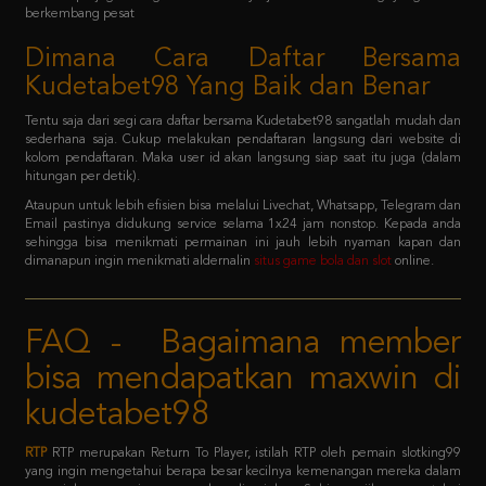
Dimana Cara Daftar Bersama
Kudetabet98 Yang Baik dan Benar
Tentu saja dari segi cara daftar bersama Kudetabet98 sangatlah mudah dan
sederhana saja. Cukup melakukan pendaftaran langsung dari website di
kolom pendaftaran. Maka user id akan langsung siap saat itu juga (dalam
hitungan per detik).
Ataupun untuk lebih efisien bisa melalui Livechat, Whatsapp, Telegram dan
Email pastinya didukung service selama 1x24 jam nonstop. Kepada anda
sehingga bisa menikmati permainan ini jauh lebih nyaman kapan dan
dimanapun ingin menikmati aldernalin
situs game bola dan slot
online.
FAQ - Bagaimana member
bisa mendapatkan maxwin di
kudetabet98
RTP
RTP merupakan Return To Player, istilah RTP oleh pemain slotking99
yang ingin mengetahui berapa besar kecilnya kemenangan mereka dalam
memainkan permainan yang akan dimainkan. Sehingga jika mengetahui