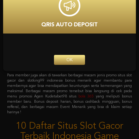
Mempercayai Kudetabet98
Slotking99 Zona Slot Terbaik
QRIS AUTO DEPOSIT
Sebagai agen online terpercaya pastinya semua pecinta taruhan harus
bergabung dengan situs yang tepat. Dengan sistem transaksi deposit dan
withdraw yang super cepat yaitu hanya memakan waktu maksimal 5 menit
saja. Semua transaksi akan diproses oleh sistem
slotking99
bersama
kudetabet98. Pastinya bersama agen Kudetabet Slot juga semua member
akan dipandu langsung oleh costumer service yang aktif 24 jam serta ramah
OK
dan berpengalaman.
Para member juga akan di tawarkan berbagai macam jenis promo situs slot
gacor dan slotking99 indonesia bonus menarik agar membantu para
membernya agar bisa mendapatkan keuntungan serta kemenangan yang
maksimal. Berbagai macam promo tersebut bisa langsung di cek pada
menu promosi Agen Kudetabet98 situs
bola 365
yang meliputi bonus
member baru. Bonus deposit harian, bonus cashback mingguan, bonus
refferal, dan berbagai macam Event Menarik yang bisa di klaim setiap
harinya !
10 Daftar Situs Slot Gacor
Terbaik Indonesia Game