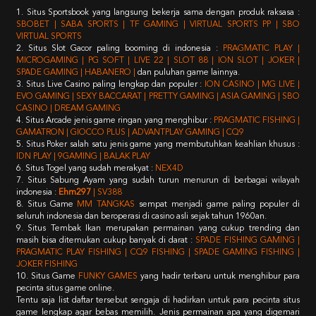
1. Situs Sportsbook yang langsung bekerja sama dengan produk raksasa :
SBOBET | SABA SPORTS | TF GAMING | VIRTUAL SPORTS PP | SBO
VIRTUAL SPORTS
2. Situs Slot Gacor paling booming di indonesia :
PRAGMATIC PLAY |
MICROGAMING | PG SOFT | LIVE 22 | SLOT 88 | ION SLOT | JOKER |
SPADE GAMING | HABANERO |
dan puluhan game lainnya.
3. Situs Live Casino paling lengkap dan populer :
ION CASINO | MG LIVE |
EVO GAMING | SEXY BACCARAT | PRETTY GAMING | ASIA GAMING | SBO
CASINO | DREAM GAMING
4. Situs Arcade jenis game ringan yang menghibur :
PRAGMATIC FISHING |
GAMATRON | GIOCCO PLUS | ADVANTPLAY GAMING | CQ9
5. Situs Poker salah satu jenis game yang membutuhkan keahlian khusus :
IDN PLAY | 9GAMING | BALAK PLAY
6. Situs Togel yang sudah merakyat :
NEX4D
7. Situs Sabung Ayam yang sudah turun menurun di berbagai wilayah
indonesia :
Ehm297
| SV388
8. Situs Game
MM TANGKAS
sempat menjadi game paling populer di
seluruh indonesia dan beroperasi di casino asli sejak tahun 1960an.
9. Situs Tembak Ikan merupakan permainan yang cukup trending dan
masih bisa ditemukan cukup banyak di darat :
SPADE FISHING GAMING |
PRAGMATIC PLAY FISHING | CQ9 FISHING | SPADE GAMING FISHING |
JOKER FISHING
10. Situs Game
FUNKY GAMES
yang hadir terbaru untuk menghibur para
pecinta situs game online.
Tentu saja list daftar tersebut sengaja di hadirkan untuk para pecinta situs
game lengkap agar bebas memilih. Jenis permainan apa yang digemari