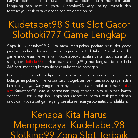
banyak peminat serta sudah dipercayai oleh ribuan member aktif.
Langsung saja saat ini yaitu Kudetabet98 yang paling terbaik dan
terpercaya untuk para kalangan pecinta game online.
Kudetabet98 Situs Slot Gacor
Slothoki777 Game Lengkap
Siapa itu kudetabet98 ? Jika anda merupakan pecinta situs slot gacor
pastinya sudah tidak asing lagi dengan agen Kudetabet98 selaku bandar
game indonesia. Perkenalkan, Kudetabet98 adalah daftar situs zona situs
slot gacor
slothoki777
terbaik dan slotking99 game lengkap terbaik bola
365 pasti menang karena deposit pulsa tanpa potongan.
Permainan tersebut meliputi taruhan slot online, casino online, taruhan
bola, game poker online, capsa susun, togel, tembak ikan, sabung ayam dan
lain sebagainya. Dan yang menariknya adalah bila mendaftar bersama
situs
slot
Kudetabet98 semua permainan yang tersedia bisa di akses hanya
dengan 1 user ID saja loh. Tanpa harus repot lagi serta untuk pemindahan
saldo dari kudetabet game yang berlaku semuanya otomatis dipindahkan.
Kenapa Kita Harus
Mempercayai Kudetabet98
Slotking99 Zona Slot Terbaik