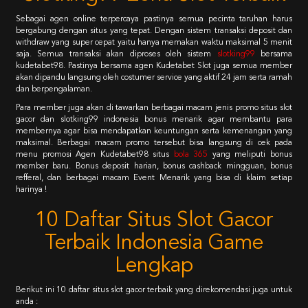
Sebagai agen online terpercaya pastinya semua pecinta taruhan harus
bergabung dengan situs yang tepat. Dengan sistem transaksi deposit dan
withdraw yang super cepat yaitu hanya memakan waktu maksimal 5 menit
saja. Semua transaksi akan diproses oleh sistem
slotking99
bersama
kudetabet98. Pastinya bersama agen Kudetabet Slot juga semua member
akan dipandu langsung oleh costumer service yang aktif 24 jam serta ramah
dan berpengalaman.
Para member juga akan di tawarkan berbagai macam jenis promo situs slot
gacor dan slotking99 indonesia bonus menarik agar membantu para
membernya agar bisa mendapatkan keuntungan serta kemenangan yang
maksimal. Berbagai macam promo tersebut bisa langsung di cek pada
menu promosi Agen Kudetabet98 situs
bola 365
yang meliputi bonus
member baru. Bonus deposit harian, bonus cashback mingguan, bonus
refferal, dan berbagai macam Event Menarik yang bisa di klaim setiap
harinya !
10 Daftar Situs Slot Gacor
Terbaik Indonesia Game
Lengkap
Berikut ini 10 daftar situs slot gacor terbaik yang direkomendasi juga untuk
anda :