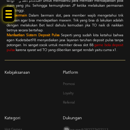
langsung dari provider untuk membantu para member mendapatkan pola
main yang jitu. Sehingga kemungkinan JP ketika melakukan permainan
akan tinggi.
Trik bermain
Dalam bermain slot, para member wajib mengetahui trik
bermain agar bisa mendapatkan maxwin. Trik yang bisa di lakukan adalah
dengan melakukan Bet kecil dahulu kemudian jika TO naik di naikkan
betnya secara bertahap.
Manfaatkan Sistem Deposit Pulsa
Seperti yang sudah kita ketahui bahwa
agen Kudetabet98 menyediakan jasa layanan taruhan deposit pulsa tanpa
potongan. Ini sangat cocok untuk member dewa slot 88
game bola deposit
pulsa
karena syarat wd TO yang diberikan sangat rendah yaitu cuma x1.
Kebijaksanaan
Platform
Promosi
Loyalty
Referral
Kategori
Dukungan
Hot Games
wa.me/6282277602113