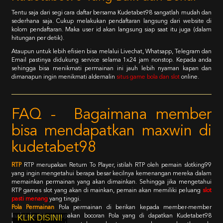
Tentu saja dari segi cara daftar bersama Kudetabet98 sangatlah mudah dan
sederhana saja. Cukup melakukan pendaftaran langsung dari website di
kolom pendaftaran. Maka user id akan langsung siap saat itu juga (dalam
hitungan per detik).
Ataupun untuk lebih efisien bisa melalui Livechat, Whatsapp, Telegram dan
Email pastinya didukung service selama 1x24 jam nonstop. Kepada anda
sehingga bisa menikmati permainan ini jauh lebih nyaman kapan dan
dimanapun ingin menikmati aldernalin
situs game bola dan slot
online.
FAQ - Bagaimana member
bisa mendapatkan maxwin di
kudetabet98
RTP
RTP merupakan Return To Player, istilah RTP oleh pemain slotking99
yang ingin mengetahui berapa besar kecilnya kemenangan mereka dalam
memainkan permainan yang akan dimainkan. Sehingga jika mengetahui
RTP games slot yang akan di mainkan, pemain akan memiliki peluang
slot
pasti menang
yang tinggi.
Pola Permainan
Pola permainan di berikan kepada member-member
kudetabet98 merupakan bocoran Pola yang di dapatkan Kudetabet98
KLIK DISINI!