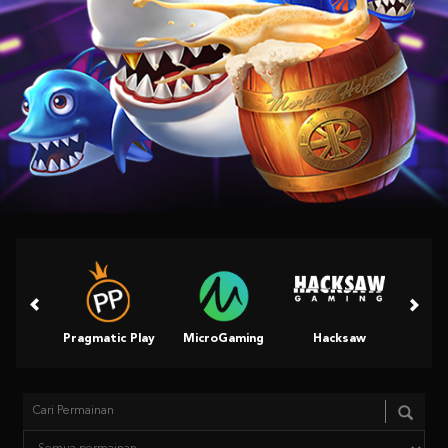
Pragmatic Play
MicroGaming
Hacksaw
King