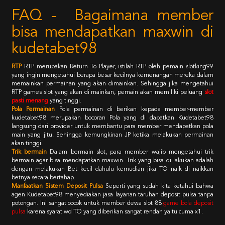
FAQ - Bagaimana member
bisa mendapatkan maxwin di
kudetabet98
RTP
RTP merupakan Return To Player, istilah RTP oleh pemain slotking99
yang ingin mengetahui berapa besar kecilnya kemenangan mereka dalam
memainkan permainan yang akan dimainkan. Sehingga jika mengetahui
RTP games slot yang akan di mainkan, pemain akan memiliki peluang
slot
pasti menang
yang tinggi.
Pola Permainan
Pola permainan di berikan kepada member-member
kudetabet98 merupakan bocoran Pola yang di dapatkan Kudetabet98
langsung dari provider untuk membantu para member mendapatkan pola
main yang jitu. Sehingga kemungkinan JP ketika melakukan permainan
akan tinggi.
Trik bermain
Dalam bermain slot, para member wajib mengetahui trik
bermain agar bisa mendapatkan maxwin. Trik yang bisa di lakukan adalah
dengan melakukan Bet kecil dahulu kemudian jika TO naik di naikkan
betnya secara bertahap.
Manfaatkan Sistem Deposit Pulsa
Seperti yang sudah kita ketahui bahwa
agen Kudetabet98 menyediakan jasa layanan taruhan deposit pulsa tanpa
potongan. Ini sangat cocok untuk member dewa slot 88
game bola deposit
pulsa
karena syarat wd TO yang diberikan sangat rendah yaitu cuma x1.