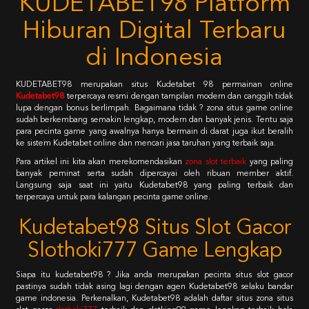
KUDETABET98 Platform
Hiburan Digital Terbaru
di Indonesia
KUDETABET98 merupakan situs Kudetabet 98 permainan online
Kudetabet98
terpercaya resmi dengan tampilan modern dan canggih tidak
lupa dengan bonus berlimpah. Bagaimana tidak ? zona situs game online
sudah berkembang semakin lengkap, modern dan banyak jenis. Tentu saja
para pecinta game yang awalnya hanya bermain di darat juga ikut beralih
ke sistem Kudetabet online dan mencari jasa taruhan yang terbaik saja.
Para artikel ini kita akan merekomendasikan
zona slot terbaik
yang paling
banyak peminat serta sudah dipercayai oleh ribuan member aktif.
Langsung saja saat ini yaitu Kudetabet98 yang paling terbaik dan
terpercaya untuk para kalangan pecinta game online.
Kudetabet98 Situs Slot Gacor
Slothoki777 Game Lengkap
Siapa itu kudetabet98 ? Jika anda merupakan pecinta situs slot gacor
pastinya sudah tidak asing lagi dengan agen Kudetabet98 selaku bandar
game indonesia. Perkenalkan, Kudetabet98 adalah daftar situs zona situs