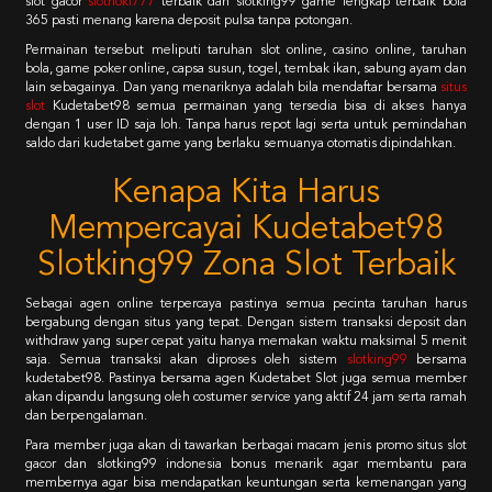
slot gacor
slothoki777
terbaik dan slotking99 game lengkap terbaik bola
365 pasti menang karena deposit pulsa tanpa potongan.
Permainan tersebut meliputi taruhan slot online, casino online, taruhan
bola, game poker online, capsa susun, togel, tembak ikan, sabung ayam dan
lain sebagainya. Dan yang menariknya adalah bila mendaftar bersama
situs
slot
Kudetabet98 semua permainan yang tersedia bisa di akses hanya
dengan 1 user ID saja loh. Tanpa harus repot lagi serta untuk pemindahan
saldo dari kudetabet game yang berlaku semuanya otomatis dipindahkan.
Kenapa Kita Harus
Mempercayai Kudetabet98
Slotking99 Zona Slot Terbaik
Sebagai agen online terpercaya pastinya semua pecinta taruhan harus
bergabung dengan situs yang tepat. Dengan sistem transaksi deposit dan
withdraw yang super cepat yaitu hanya memakan waktu maksimal 5 menit
saja. Semua transaksi akan diproses oleh sistem
slotking99
bersama
kudetabet98. Pastinya bersama agen Kudetabet Slot juga semua member
akan dipandu langsung oleh costumer service yang aktif 24 jam serta ramah
dan berpengalaman.
Para member juga akan di tawarkan berbagai macam jenis promo situs slot
gacor dan slotking99 indonesia bonus menarik agar membantu para
membernya agar bisa mendapatkan keuntungan serta kemenangan yang