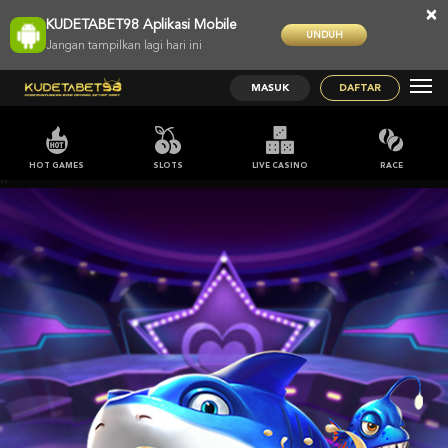
×
KUDETABET98 Aplikasi Mobile
UNDUH
Jangan tampilkan lagi hari ini
MASUK
DAFTAR
HOT GAMES
SLOTS
LIVE CASINO
RACE
;;