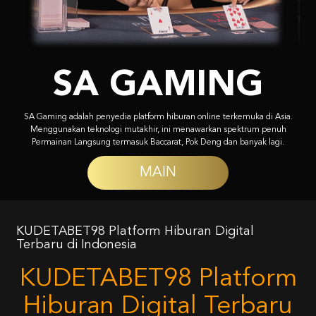
SA GAMING
SA Gaming adalah penyedia platform hiburan online terkemuka di Asia.
Menggunakan teknologi mutakhir, ini menawarkan spektrum penuh
Permainan Langsung termasuk Baccarat, Pok Deng dan banyak lagi.
MAIN
KUDETABET98 Platform Hiburan Digital
Terbaru di Indonesia
KUDETABET98 Platform
Hiburan Digital Terbaru