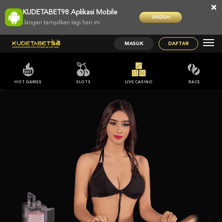
×
KUDETABET98 Aplikasi Mobile
UNDUH
Jangan tampilkan lagi hari ini
MASUK
DAFTAR
HOT GAMES
SLOTS
LIVE CASINO
RACE
;;