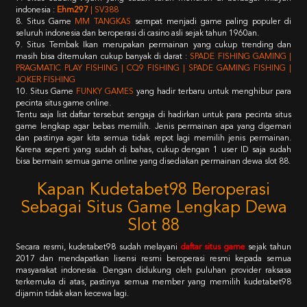
indonesia :
Ehm297
| SV388
8. Situs Game
MM TANGKAS
sempat menjadi game paling populer di
seluruh indonesia dan beroperasi di casino asli sejak tahun 1960an.
9. Situs Tembak Ikan merupakan permainan yang cukup trending dan
masih bisa ditemukan cukup banyak di darat :
SPADE FISHING GAMING |
PRAGMATIC PLAY FISHING | CQ9 FISHING | SPADE GAMING FISHING |
JOKER FISHING
10. Situs Game
FUNKY GAMES
yang hadir terbaru untuk menghibur para
pecinta situs game online.
Tentu saja list daftar tersebut sengaja di hadirkan untuk para pecinta situs
game lengkap agar bebas memilih. Jenis permainan apa yang digemari
dan pastinya agar kita semua tidak repot lagi memilih jenis permainan.
Karena seperti yang sudah di bahas, cukup dengan 1 user ID saja sudah
bisa bermain semua game online yang disediakan permainan dewa slot 88.
Kapan Kudetabet98 Beroperasi
Sebagai Situs Game Lengkap Dewa
Slot 88
Secara resmi, kudetabet98 sudah melayani
daftar situs game
sejak tahun
2017 dan mendapatkan lisensi resmi beroperasi resmi kepada semua
masyarakat indonesia. Dengan didukung oleh puluhan provider raksasa
terkemuka di atas, pastinya semua member yang memilih kudetabet98
dijamin tidak akan kecewa lagi.